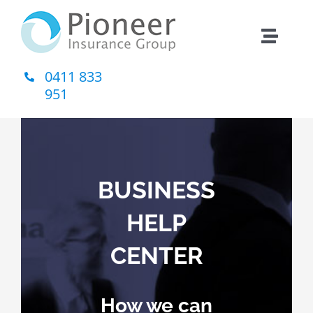
Skip
to
Toggle
content
Naviga
0411 833
Home
951
About Us
Insurance
BUSINESS
Contact
HELP
CENTER
How we can